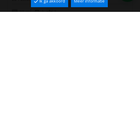
Ik ga akkoord
Meer informatie
2
88 m
1
1
330.000 €
Ref. ABS4015
PERFECTE PAND NIET
GEVONDEN?
Wij sturen passende aanbiedingen!
ZOEKOPDRACHT MAKEN