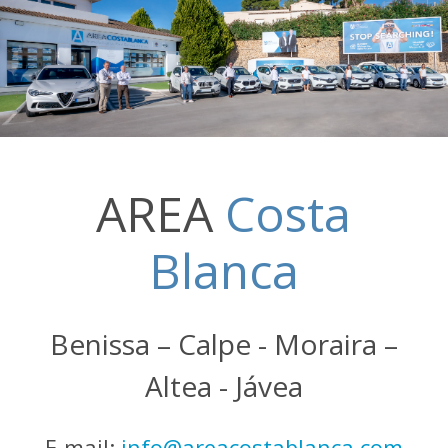
AREA
Costa
Blanca
Benissa – Calpe - Moraira –
Altea - Jávea
E-mail:
info@areacostablanca.com