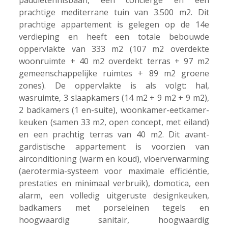
paddletennisbaan, een conciërge en een
prachtige mediterrane tuin van 3.500 m2. Dit
prachtige appartement is gelegen op de 14e
verdieping en heeft een totale bebouwde
oppervlakte van 333 m2 (107 m2 overdekte
woonruimte + 40 m2 overdekt terras + 97 m2
gemeenschappelijke ruimtes + 89 m2 groene
zones). De oppervlakte is als volgt: hal,
wasruimte, 3 slaapkamers (14 m2 + 9 m2 + 9 m2),
2 badkamers (1 en-suite), woonkamer-eetkamer-
keuken (samen 33 m2, open concept, met eiland)
en een prachtig terras van 40 m2. Dit avant-
gardistische appartement is voorzien van
airconditioning (warm en koud), vloerverwarming
(aerotermia-systeem voor maximale efficiëntie,
prestaties en minimaal verbruik), domotica, een
alarm, een volledig uitgeruste designkeuken,
badkamers met porseleinen tegels en
hoogwaardig sanitair, hoogwaardig