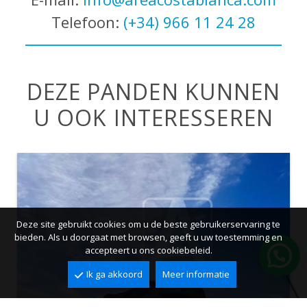
Telefoon:
(+34) 966 11 24 28
DEZE PANDEN KUNNEN
U OOK INTERESSEREN
Deze site gebruikt cookies om u de beste gebruikerservaring te
bieden. Als u doorgaat met browsen, geeft u uw toestemming en
accepteert u ons cookiebeleid.
Ik ga akkoord
Meer informatie