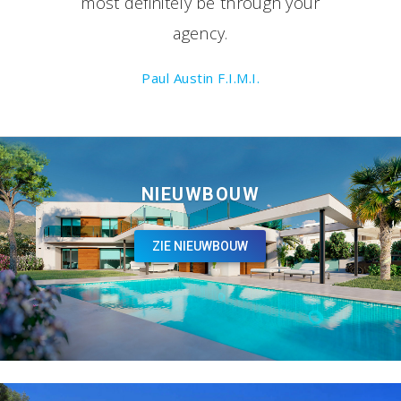
most definitely be through your
agency.
Paul Austin F.I.M.I.
NIEUWBOUW
ZIE NIEUWBOUW