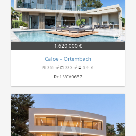
1.620.000 €
Calpe – Ortembach
2
2
365 m
830 m
5
6
Ref. VCA0657