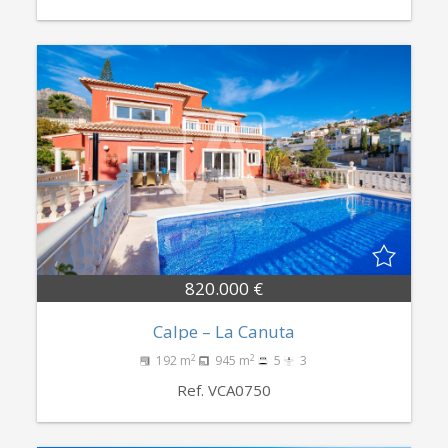
820.000 €
Calpe – La Canuta
2
2
192 m
945 m
5
3
Ref. VCA0750