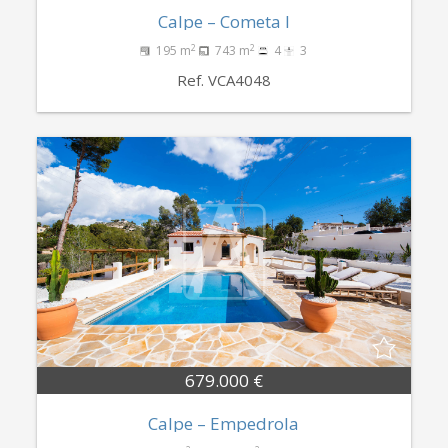
Calpe – Cometa I
2
2
195 m
743 m
4
3
Ref. VCA4048
679.000 €
Calpe – Empedrola