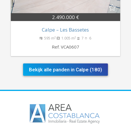
2.490.000 €
Calpe – Les Bassetes
2
2
595 m
1.005 m
7
6
Ref. VCA0607
Bekijk alle panden in Calpe (180)