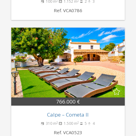
2
2
100 m
1.152 m
2
3
Ref. VCA0786
766.000 €
Calpe – Cometa II
2
2
310 m
1.500 m
5
4
Ref. VCA0523