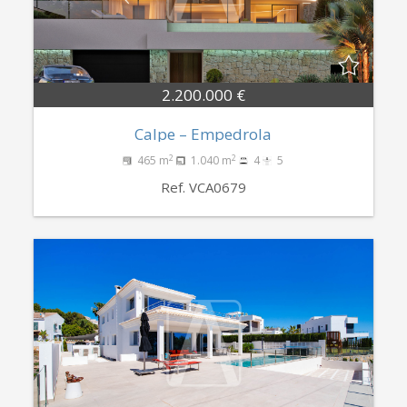
2.200.000 €
Calpe – Empedrola
2
2
465 m
1.040 m
4
5
Ref. VCA0679