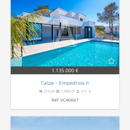
1.135.000 €
Calpe – Empedrola II
2
2
210 m
1.000 m
3
4
Ref. VCA0667