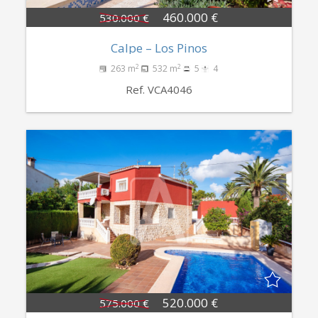
460.000 €
530.000 €
Calpe – Los Pinos
2
2
263 m
532 m
5
4
Ref. VCA4046
520.000 €
575.000 €