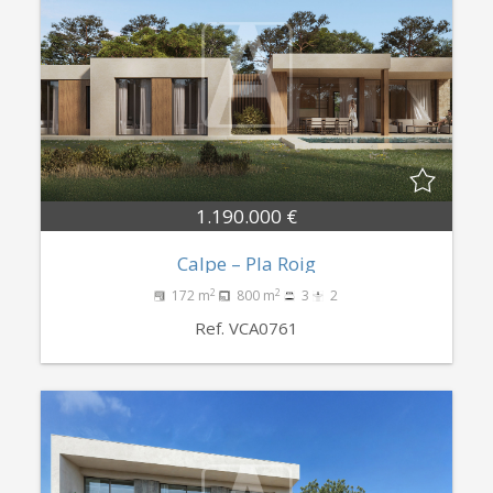
1.190.000 €
Calpe – Pla Roig
2
2
172 m
800 m
3
2
Ref. VCA0761