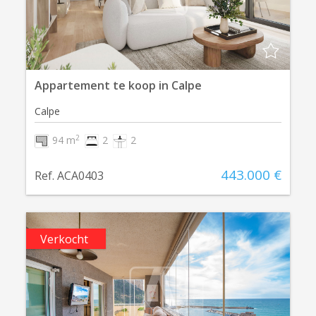
Appartement te koop in Calpe
Calpe
2
94 m
2
2
443.000 €
Ref. ACA0403
Verkocht