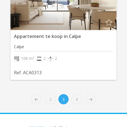
Appartement te koop in Calpe
Calpe
2
108 m
2
2
Ref. ACA0313
2
3
4