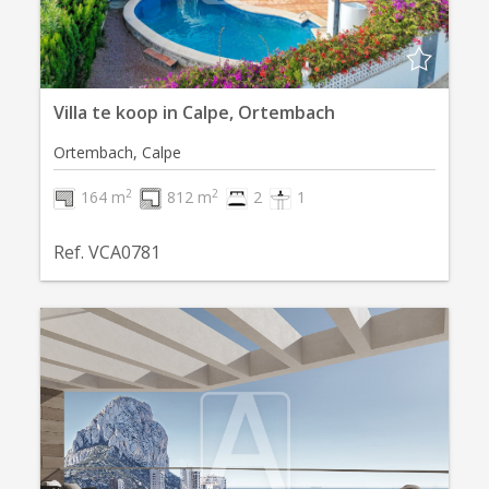
Villa te koop in Calpe, Ortembach
Ortembach, Calpe
2
2
164 m
812 m
2
1
Ref. VCA0781