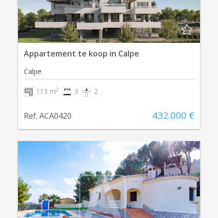
Appartement te koop in Calpe
Calpe
2
113 m
3
2
432.000 €
Ref. ACA0420