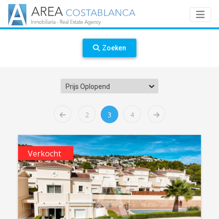
Zoeken
Prijs Oplopend
2
3
4
Verkocht