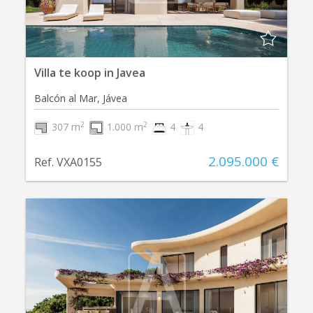
Villa te koop in Javea
Balcón al Mar, Jávea
2
2
307 m
1.000 m
4
4
2.095.000 €
Ref. VXA0155