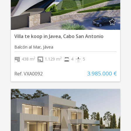
Villa te koop in Javea, Cabo San Antonio
Balcón al Mar, Jávea
2
2
438 m
1.129 m
4
5
3.985.000 €
Ref. VXA0092