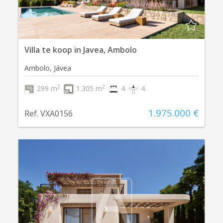
Villa te koop in Javea, Ambolo
Ambolo, Jávea
2
2
299 m
1.305 m
4
4
1.975.000 €
Ref. VXA0156