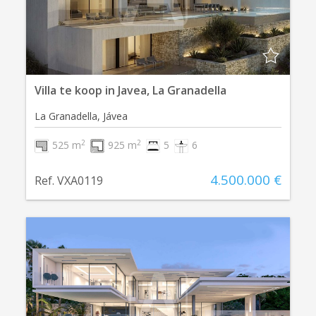
Villa te koop in Javea, La Granadella
La Granadella, Jávea
2
2
525 m
925 m
5
6
4.500.000 €
Ref. VXA0119