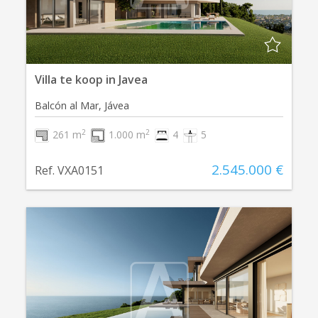
Villa te koop in Javea
Balcón al Mar, Jávea
2
2
261 m
1.000 m
4
5
2.545.000 €
Ref. VXA0151