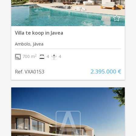
Villa te koop in Javea
Ambolo, Jávea
2
700 m
4
4
2.395.000 €
Ref. VXA0153