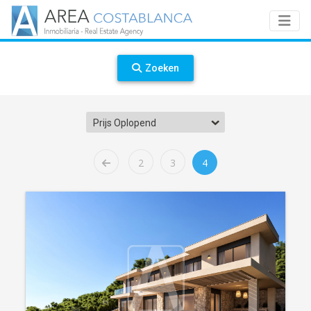
Zoeken
Prijs Oplopend
2
3
4