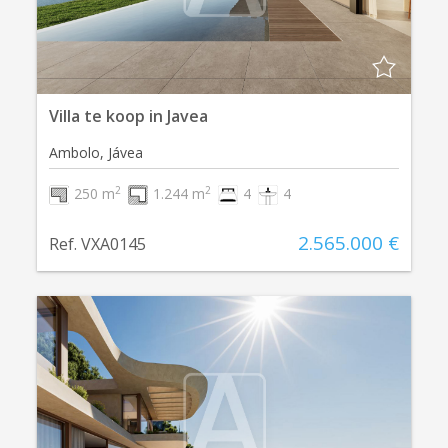
Villa te koop in Javea
Ambolo, Jávea
2
2
250 m
1.244 m
4
4
2.565.000 €
Ref. VXA0145