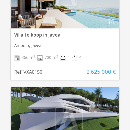
Villa te koop in Javea
Ambolo, Jávea
2
2
366 m
700 m
4
4
2.625.000 €
Ref. VXA0150