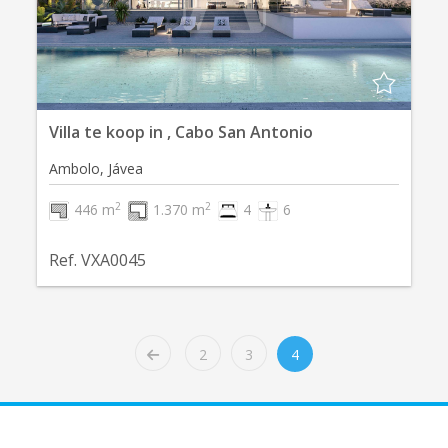
Villa te koop in , Cabo San Antonio
Ambolo, Jávea
2
2
446 m
1.370 m
4
6
Ref. VXA0045
2
3
4