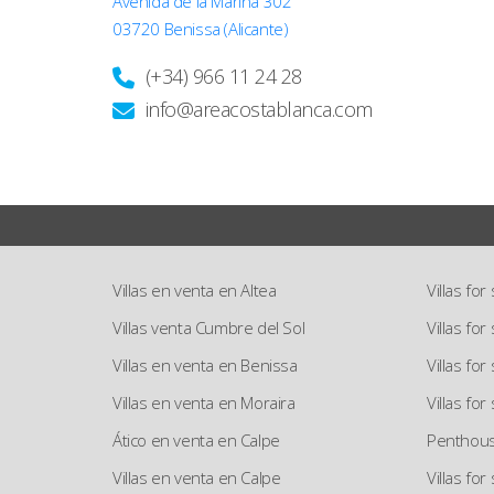
Avenida de la Marina 302
03720 Benissa (Alicante)
(+34) 966 11 24 28
info@areacostablanca.com
Villas en venta en Altea
Villas for
Villas venta Cumbre del Sol
Villas fo
Villas en venta en Benissa
Villas for
Villas en venta en Moraira
Villas for
Ático en venta en Calpe
Penthouse
Villas en venta en Calpe
Villas for