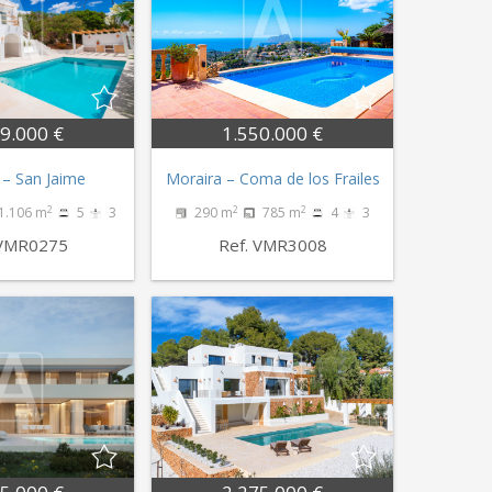
9.000 €
1.550.000 €
 – San Jaime
Moraira – Coma de los Frailes
2
2
2
1.106 m
5
3
290 m
785 m
4
3
 VMR0275
Ref. VMR3008