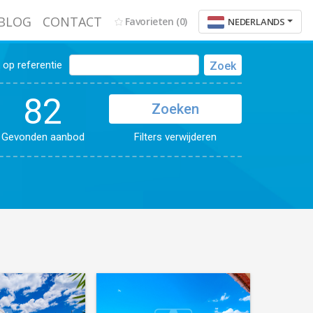
BLOG
CONTACT
Favorieten
(0)
NEDERLANDS
op referentie
Zoek
82
Zoeken
Gevonden aanbod
Filters verwijderen