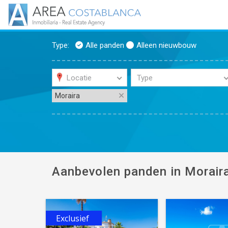
Type:
Alle panden
Alleen nieuwbouw
Locatie
Type
Moraira
Aanbevolen panden in Morair
Exclusief