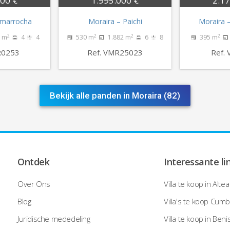
000 €
1.995.000 €
2.17
amarrocha
Moraira – Paichi
Moraira 
2
2
2
2
 m
4
4
530 m
1.882 m
6
8
395 m
R0253
Ref. VMR25023
Ref.
Bekijk alle panden in Moraira (82)
Ontdek
Interessante li
Over Ons
Villa te koop in Altea
Blog
Villa's te koop Cumb
Juridische mededeling
Villa te koop in Beni