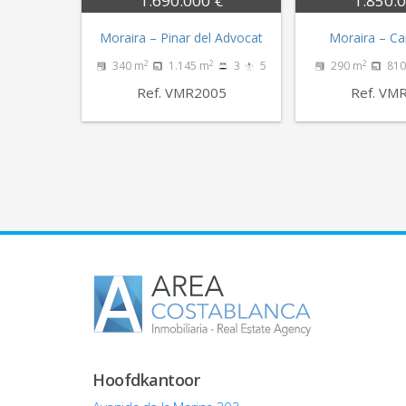
1.690.000 €
1.850.
Moraira – Pinar del Advocat
Moraira – C
2
2
2
340 m
1.145 m
3
5
290 m
810
Ref. VMR2005
Ref. VM
Hoofdkantoor