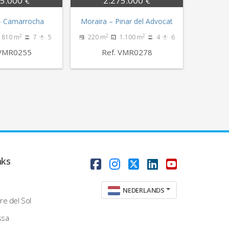
5.000 €
2.275.000 €
– Camarrocha
Moraira – Pinar del Advocat
2
2
2
810 m
7
5
220 m
1.100 m
4
6
 VMR0255
Ref. VMR0278
nks
NEDERLANDS
re del Sol
ssa