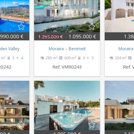
990.000 €
1.095.000 €
1.38
1.295.000 €
den Valley
Moraira – Benimeit
Moraira
2
2
2
2
 m
3
4
285 m
800 m
3
3
204 m
R0242
Ref. VMR0243
Ref.