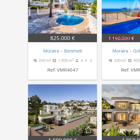
825.000 €
1.190.000 €
Moraira – Benimeit
Moraira – Gol
2
2
2
260 m
1.000 m
4
3
300 m
905
Ref. VMR4047
Ref. VM