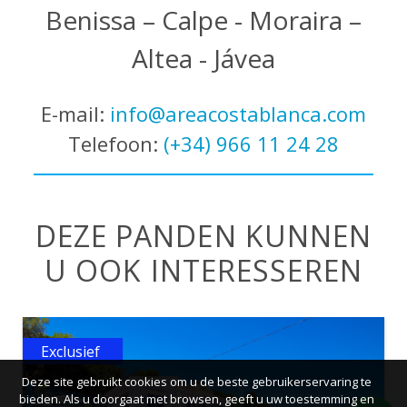
Benissa – Calpe - Moraira –
Altea - Jávea
E-mail:
info@areacostablanca.com
Telefoon:
(+34) 966 11 24 28
DEZE PANDEN KUNNEN
U OOK INTERESSEREN
Exclusief
Deze site gebruikt cookies om u de beste gebruikerservaring te
bieden. Als u doorgaat met browsen, geeft u uw toestemming en