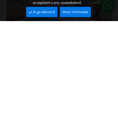
accepteert u ons cookiebeleid.
Ik ga akkoord
Meer informatie
Villa te koop in Benissa, Fanadix
Fanadix, Benissa
2
2
190 m
730 m
3
3
595.000 €
Ref. VBS0624
PERFECTE PAND NIET