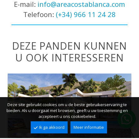
E-mail:
info@areacostablanca.com
Telefoon:
(+34) 966 11 24 28
DEZE PANDEN KUNNEN
U OOK INTERESSEREN
Deze site gebruikt cookies om u de beste gebruikerservaring te
bieden. Als u doorgaat met browsen, geeft u uw toestemming en
accepteert u ons cookiebeleid.
Ik ga akkoord
Meer informatie