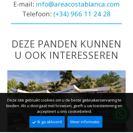
E-mail:
info@areacostablanca.com
Telefoon:
(+34) 966 11 24 28
DEZE PANDEN KUNNEN
U OOK INTERESSEREN
Deze site gebruikt cookies om u de beste gebruikerservaring te
bieden. Als u doorgaat met browsen, geeft u uw toestemming en
accepteert u ons cookiebeleid.
Ik ga akkoord
Meer informatie