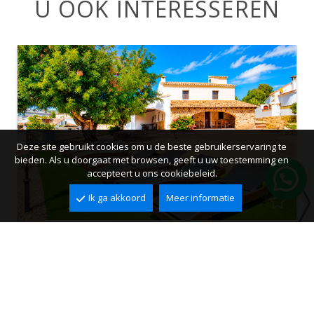
U OOK INTERESSEREN
Deze site gebruikt cookies om u de beste gebruikerservaring te
bieden. Als u doorgaat met browsen, geeft u uw toestemming en
accepteert u ons cookiebeleid.
Ik ga akkoord
Meer informatie
Villa te koop in Calpe, Cometa
Cometa II, Calpe
2
2
310 m
1.500 m
5
4