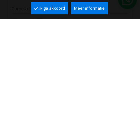
Ik ga akkoord
Meer informatie
Cometa III, Calpe
2
2
195 m
775 m
3
4
535.000 €
Ref. VCA0715
PERFECTE PAND NIET
GEVONDEN?
Wij sturen passende aanbiedingen!
ZOEKOPDRACHT MAKEN