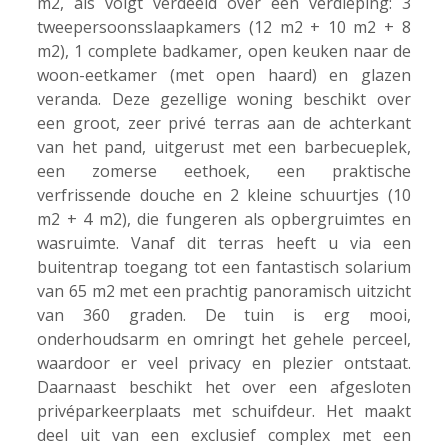
m2, als volgt verdeeld over één verdieping: 3
tweepersoonsslaapkamers (12 m2 + 10 m2 + 8
m2), 1 complete badkamer, open keuken naar de
woon-eetkamer (met open haard) en glazen
veranda. Deze gezellige woning beschikt over
een groot, zeer privé terras aan de achterkant
van het pand, uitgerust met een barbecueplek,
een zomerse eethoek, een praktische
verfrissende douche en 2 kleine schuurtjes (10
m2 + 4 m2), die fungeren als opbergruimtes en
wasruimte. Vanaf dit terras heeft u via een
buitentrap toegang tot een fantastisch solarium
van 65 m2 met een prachtig panoramisch uitzicht
van 360 graden. De tuin is erg mooi,
onderhoudsarm en omringt het gehele perceel,
waardoor er veel privacy en plezier ontstaat.
Daarnaast beschikt het over een afgesloten
privéparkeerplaats met schuifdeur. Het maakt
deel uit van een exclusief complex met een