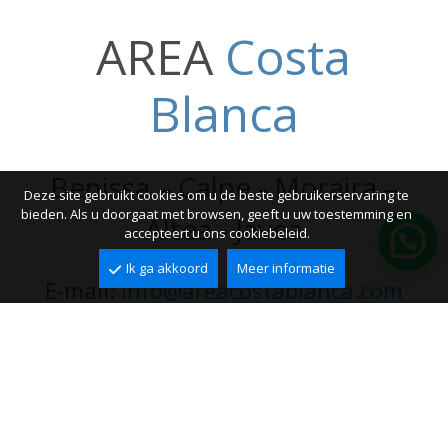
AREA
Costa
Blanca
Benissa – Calpe - Moraira –
Deze site gebruikt cookies om u de beste gebruikerservaring te
bieden. Als u doorgaat met browsen, geeft u uw toestemming en
Altea - Jávea
accepteert u ons cookiebeleid.
Ik ga akkoord
Meer informatie
E-mail:
info@areacostablanca.com
Telefoon:
(+34) 966 11 24 28
PERFECTE PAND NIET