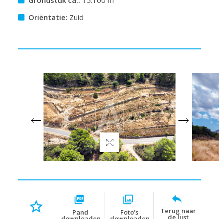
Oriëntatie:
Zuid
Terug naar
Pand
Foto's
de lijst
downloaden
downloaden