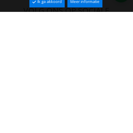
Ik ga akkoord
Meer informatie
VOLG ONS OP SOCIALE
MEDIA
Hoofdkantoor
Avenida de la Marina 302
03720 Benissa (Alicante)