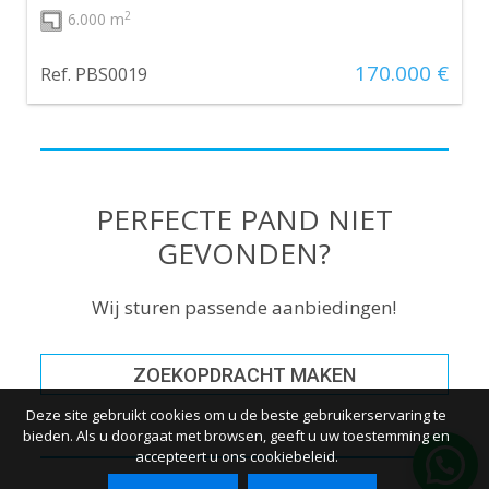
2
6.000 m
170.000 €
Ref. PBS0019
PERFECTE PAND NIET
GEVONDEN?
Wij sturen passende aanbiedingen!
ZOEKOPDRACHT MAKEN
Deze site gebruikt cookies om u de beste gebruikerservaring te
bieden. Als u doorgaat met browsen, geeft u uw toestemming en
accepteert u ons cookiebeleid.