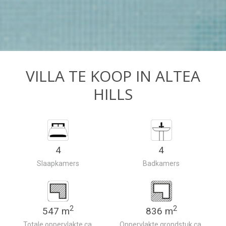
VILLA TE KOOP IN ALTEA
HILLS
4
4
Slaapkamers
Badkamers
2
2
547 m
836 m
Totale oppervlakte ca.
Oppervlakte grondstuk ca.