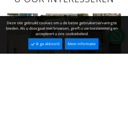
Deze site gebruikt cookies om u de beste gebruikerservaring te
bieden. Als u doorgaat met browsen, geeft u uw toestemming en
accepteert u ons cookiebeleid.
Ik ga akkoord
Meer informatie
Villa te koop in Altea Hills
Altea Hills, Altea
2
2
225 m
900 m
4
4
1.450.000 €
Ref. VAT8007