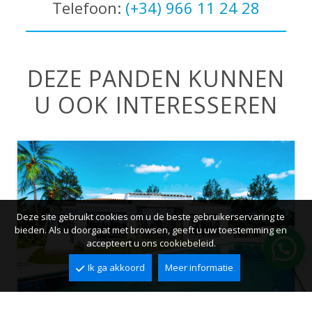
Telefoon:
(+34) 966 11 24 28
DEZE PANDEN KUNNEN
U OOK INTERESSEREN
Deze site gebruikt cookies om u de beste gebruikerservaring te
bieden. Als u doorgaat met browsen, geeft u uw toestemming en
accepteert u ons cookiebeleid.
Ik ga akkoord
Meer informatie