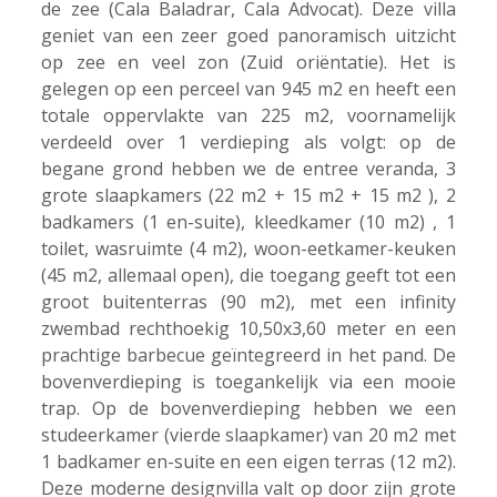
de zee (Cala Baladrar, Cala Advocat). Deze villa
geniet van een zeer goed panoramisch uitzicht
op zee en veel zon (Zuid oriëntatie). Het is
gelegen op een perceel van 945 m2 en heeft een
totale oppervlakte van 225 m2, voornamelijk
verdeeld over 1 verdieping als volgt: op de
begane grond hebben we de entree veranda, 3
grote slaapkamers (22 m2 + 15 m2 + 15 m2 ), 2
badkamers (1 en-suite), kleedkamer (10 m2) , 1
toilet, wasruimte (4 m2), woon-eetkamer-keuken
(45 m2, allemaal open), die toegang geeft tot een
groot buitenterras (90 m2), met een infinity
zwembad rechthoekig 10,50x3,60 meter en een
prachtige barbecue geïntegreerd in het pand. De
bovenverdieping is toegankelijk via een mooie
trap. Op de bovenverdieping hebben we een
studeerkamer (vierde slaapkamer) van 20 m2 met
1 badkamer en-suite en een eigen terras (12 m2).
Deze moderne designvilla valt op door zijn grote