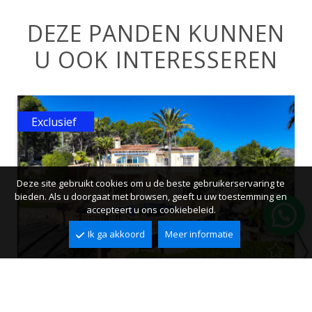
DEZE PANDEN KUNNEN
U OOK INTERESSEREN
Exclusief
Deze site gebruikt cookies om u de beste gebruikerservaring te
bieden. Als u doorgaat met browsen, geeft u uw toestemming en
accepteert u ons cookiebeleid.
Ik ga akkoord
Meer informatie
Villa te koop in Benissa, Olta
Olta, Benissa