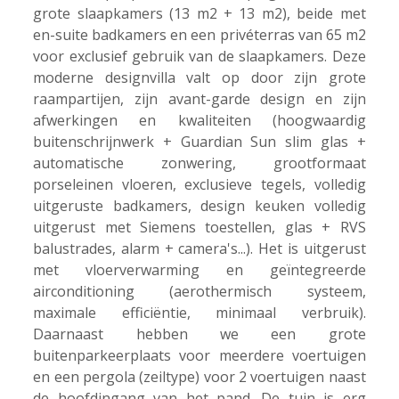
grote slaapkamers (13 m2 + 13 m2), beide met
en-suite badkamers en een privéterras van 65 m2
voor exclusief gebruik van de slaapkamers. Deze
moderne designvilla valt op door zijn grote
raampartijen, zijn avant-garde design en zijn
afwerkingen en kwaliteiten (hoogwaardig
buitenschrijnwerk + Guardian Sun slim glas +
automatische zonwering, grootformaat
porseleinen vloeren, exclusieve tegels, volledig
uitgeruste badkamers, design keuken volledig
uitgerust met Siemens toestellen, glas + RVS
balustrades, alarm + camera's...). Het is uitgerust
met vloerverwarming en geïntegreerde
airconditioning (aerothermisch systeem,
maximale efficiëntie, minimaal verbruik).
Daarnaast hebben we een grote
buitenparkeerplaats voor meerdere voertuigen
en een pergola (zeiltype) voor 2 voertuigen naast
de hoofdingang van het pand. De tuin is erg