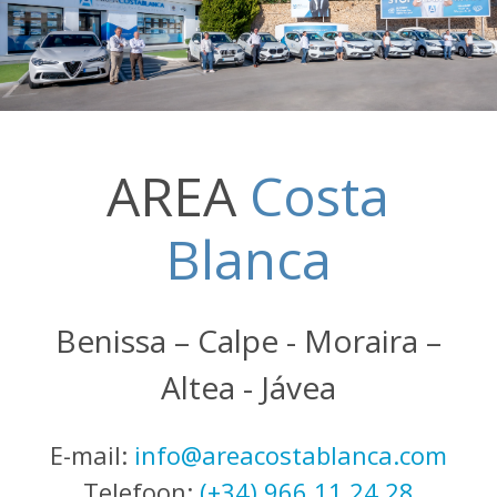
AREA
Costa
Blanca
Benissa – Calpe - Moraira –
Altea - Jávea
E-mail:
info@areacostablanca.com
Telefoon:
(+34) 966 11 24 28