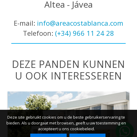
Altea - Jávea
E-mail:
info@areacostablanca.com
Telefoon:
(+34) 966 11 24 28
DEZE PANDEN KUNNEN
U OOK INTERESSEREN
Deze site gebruikt cookies om u de beste gebruikerservaring te
bieden. Als u doorgaat met browsen, geeft u uw toestemming en
accepteert u ons cookiebeleid.