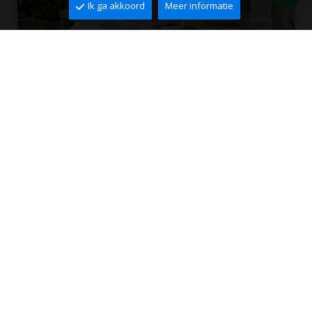
Ik ga akkoord
Meer informatie
Villa te koop in Altea Hills
Altea Hills, Altea
2
2
547 m
836 m
4
4
1.750.000 €
Ref. VAT0070
PERFECTE PAND NIET
GEVONDEN?